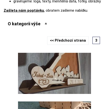
gravírujeme: loga, texty, menitělná data, fotky, obrázky.
Zašleta nám poptávku
, obratem zašleme nabídku.
O kategorii výše
<< Předchozí strana
3