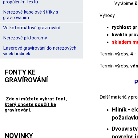
propálením textu
Vyrábíme
š
Nerezové kabelové štítky s
Výhody:
gravírováním
rychlost p
Velkoformátové gravírování
kvalita pro
Nerezové piktogramy
skladem má
Laserové gravírování do nerezových
víček hodinek
Termín výroby:
4 -
Termín výroby:
vá
FONTY KE
GRAVÍROVÁNÍ
P
Další materiály pro
Zde si můžete vybrat font,
který chcete použít ke
Hliník - e
gravírování.
požadavků.
Dvouvrstvý
NOVINKY
povrchy: i