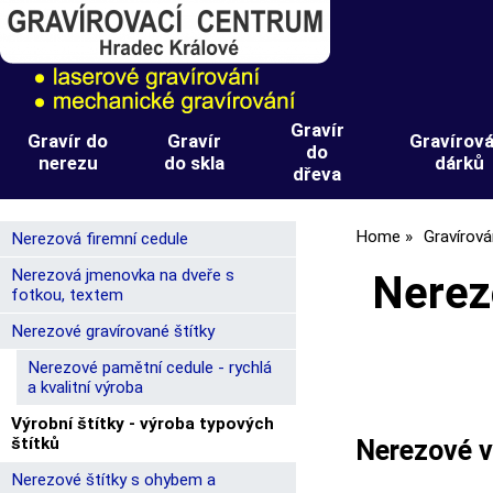
Gravír
Gravír do
Gravír
Gravírová
do
nerezu
do skla
dárků
dřeva
Home
Gravírová
Nerezová firemní cedule
Nerezová jmenovka na dveře s
Nerezo
fotkou, textem
Nerezové gravírované štítky
Nerezové pamětní cedule - rychlá
a kvalitní výroba
Výrobní štítky - výroba typových
štítků
Nerezové vý
Nerezové štítky s ohybem a