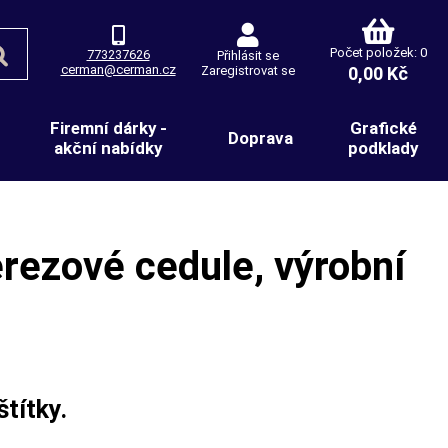
Počet položek: 0
773237626
Přihlásit se
cerman@cerman.cz
Zaregistrovat se
0,00 Kč
Firemní dárky -
Grafické
Doprava
akční nabídky
podklady
erezové cedule, výrobní
štítky.