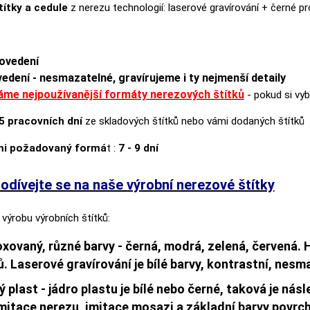
títky a cedule
z nerezu technologií: laserové gravírování + černé p
rovedení
vedení - nesmazatelné, gravírujeme i ty nejmenší detaily
me nejpoužívanější formáty nerezových štítků
- pokud si vyb
 5 pracovních dní
ze skladových štítků nebo vámi dodaných štítků
mi požadovaný formá
t :
7 - 9 dní
odívejte se na naše výrobní nerezové štítky
 výrobu výrobních štítků:
loxovaný,
různé barvy
- černá, modrá, zelená, červená. H
 Laserové gravírování je bílé barvy, kontrastní, nesm
 plast - jádro plastu je bílé nebo černé, taková je nás
mitace nerezu, imitace mosazi a základní barvy povrchu