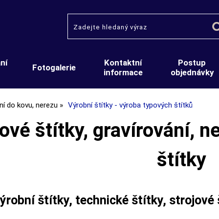
ní
Kontaktní
Postup
Fotogalerie
informace
objednávky
ní do kovu, nerezu
Výrobní štítky - výroba typových štítků
vé štítky, gravírování, n
štítky
robní štítky, technické štítky, strojové 