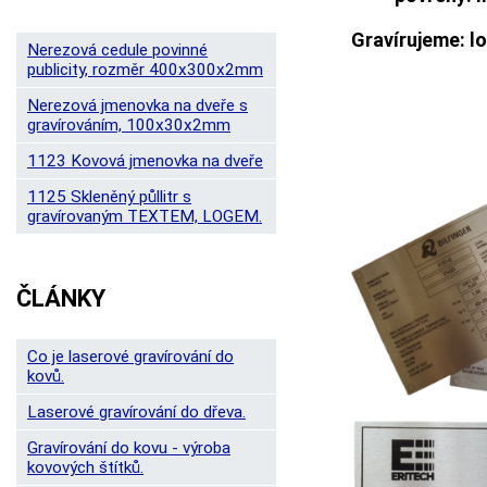
Gravírujeme: l
Nerezová cedule povinné
publicity, rozměr 400x300x2mm
Nerezová jmenovka na dveře s
gravírováním, 100x30x2mm
1123 Kovová jmenovka na dveře
1125 Skleněný půllitr s
gravírovaným TEXTEM, LOGEM.
ČLÁNKY
Co je laserové gravírování do
kovů.
Laserové gravírování do dřeva.
Gravírování do kovu - výroba
kovových štítků.