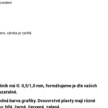
rovedení
ere, výroba je rychlá
iník má tl. 0,5/1,0 mm, formátujeme je dle vašich
azatelné.
ledná barva grafiky. Dvouvrstvé plasty mají různé
: bílá, černá, červená, zelená.