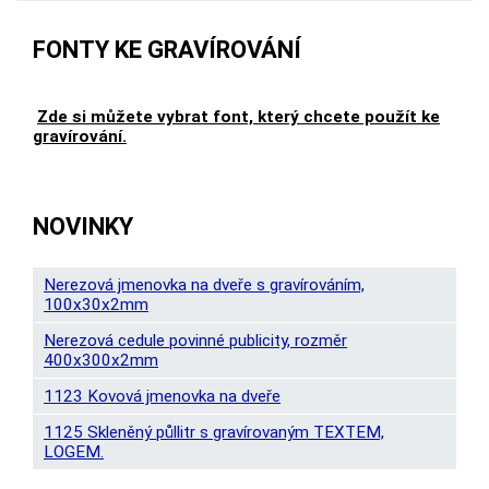
FONTY KE GRAVÍROVÁNÍ
Zde si můžete vybrat font, který chcete použít ke
gravírování.
NOVINKY
Nerezová jmenovka na dveře s gravírováním,
100x30x2mm
Nerezová cedule povinné publicity, rozměr
400x300x2mm
1123 Kovová jmenovka na dveře
1125 Skleněný půllitr s gravírovaným TEXTEM,
LOGEM.