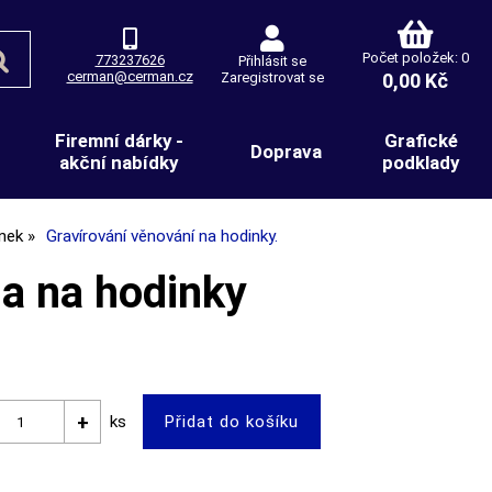
Počet položek: 0
773237626
Přihlásit se
cerman@cerman.cz
Zaregistrovat se
0,00 Kč
Firemní dárky -
Grafické
Doprava
akční nabídky
podklady
nek
Gravírování věnování na hodinky.
ga na hodinky
ks