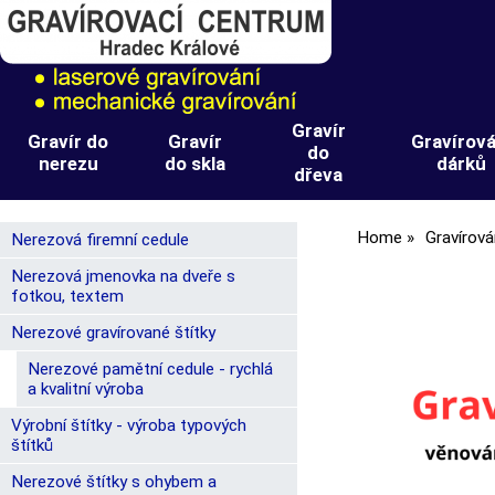
Gravír
Gravír do
Gravír
Gravírová
do
nerezu
do skla
dárků
dřeva
Home
Gravírová
Nerezová firemní cedule
Nerezová jmenovka na dveře s
fotkou, textem
Nerezové gravírované štítky
Nerezové pamětní cedule - rychlá
a kvalitní výroba
Výrobní štítky - výroba typových
štítků
Nerezové štítky s ohybem a